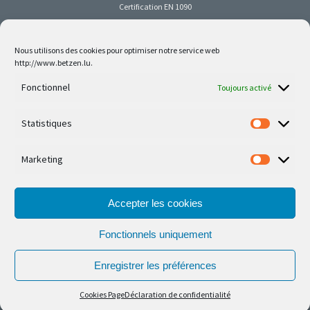
Certification EN 1090
Nous utilisons des cookies pour optimiser notre service web
http://www.betzen.lu.
Follow us on social media
Fonctionnel
Toujours activé
Statistiques
Marketing
Nos dernières réalisations sont sur Facebook et
Instagram
Accepter les cookies
Fonctionnels uniquement
Enregistrer les préférences
© Ferronnerie d'Art Nico Betzen 2026.
Cookies Page
Déclaration de confidentialité