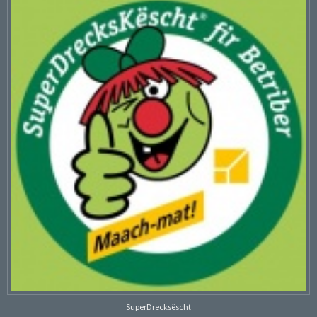
SuperDrecksëscht