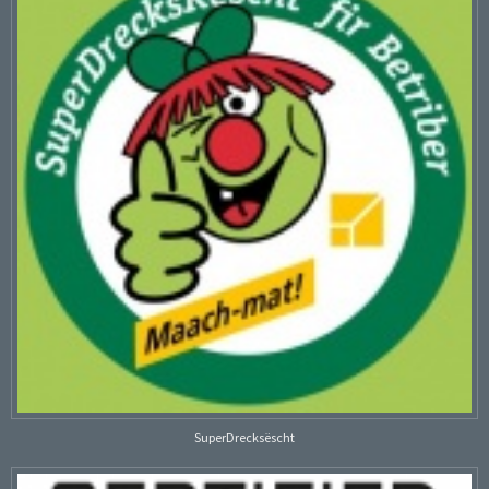
SuperDrecksëscht