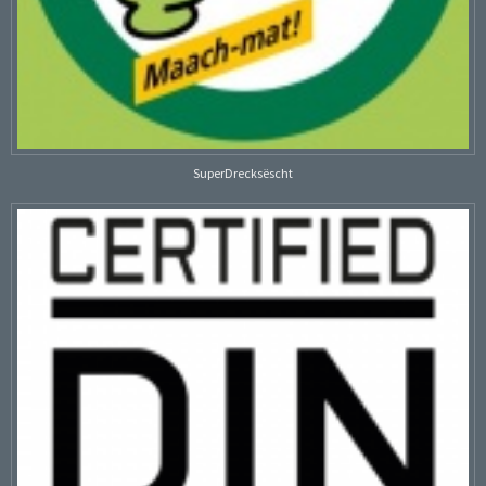
SuperDrecksëscht