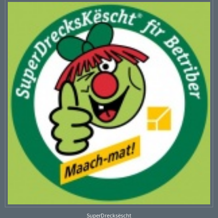
SuperDrecksëscht