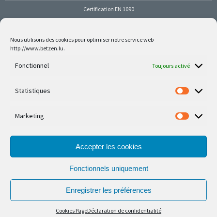
Certification EN 1090
Nous utilisons des cookies pour optimiser notre service web
http://www.betzen.lu.
Follow us on social media
Fonctionnel
Toujours activé
Statistiques
Marketing
Nos dernières réalisations sont sur Facebook et
Instagram
Accepter les cookies
Fonctionnels uniquement
Enregistrer les préférences
© Ferronnerie d'Art Nico Betzen 2026.
Cookies Page
Déclaration de confidentialité