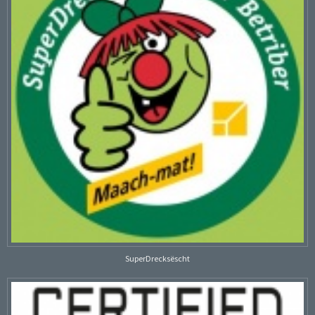
SuperDrecksëscht