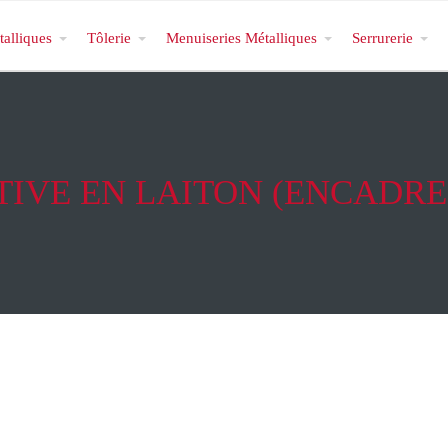
talliques
Tôlerie
Menuiseries Métalliques
Serrurerie
TIVE EN LAITON (ENCADRE