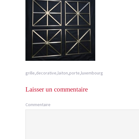
grille,decorative,laiton,porte,luxembourg
Laisser un commentaire
Commentaire