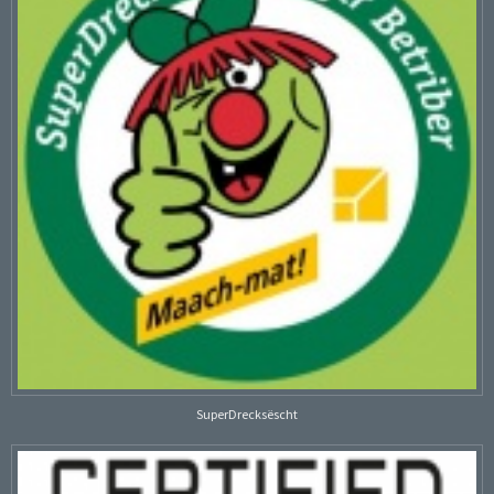
SuperDrecksëscht