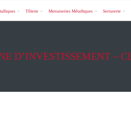
talliques
Tôlerie
Menuiseries Métalliques
Serrurerie
E D’INVESTISSEMENT – 