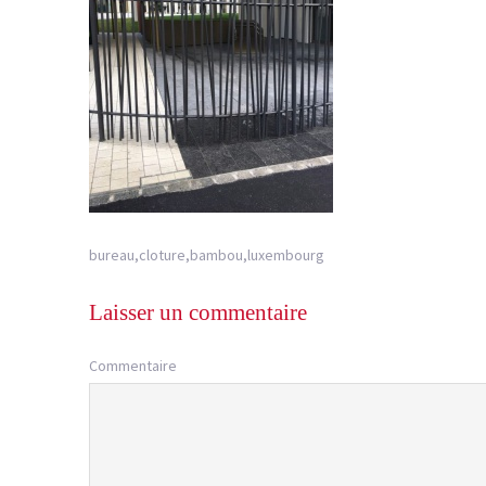
bureau,cloture,bambou,luxembourg
Laisser un commentaire
Commentaire