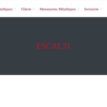
talliques
Tôlerie
Menuiseries Métalliques
Serrurerie
ESCAL31