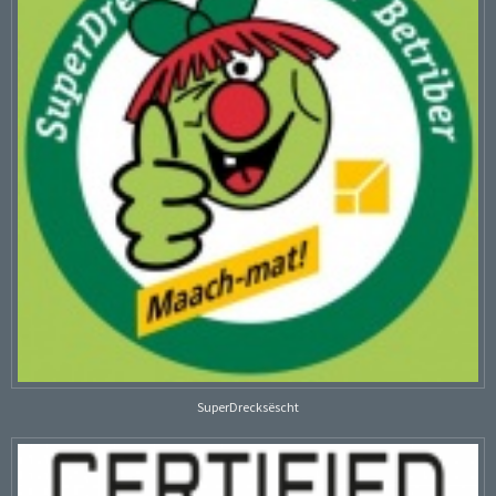
SuperDrecksëscht