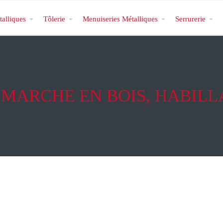
talliques
Tôlerie
Menuiseries Métalliques
Serrurerie
 MARCHE EN BOIS, HABIL