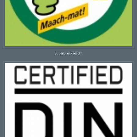
SuperDrecksëscht