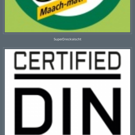
SuperDrecksëscht