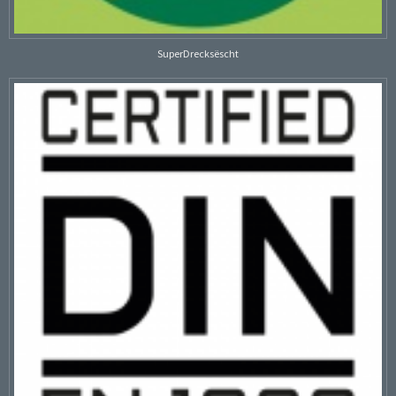
SuperDrecksëscht