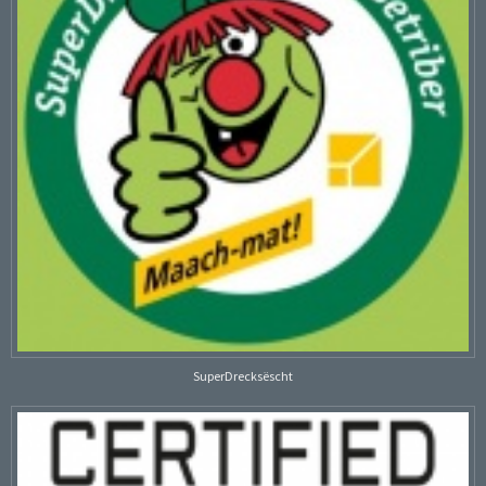
SuperDrecksëscht