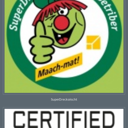
SuperDrecksëscht