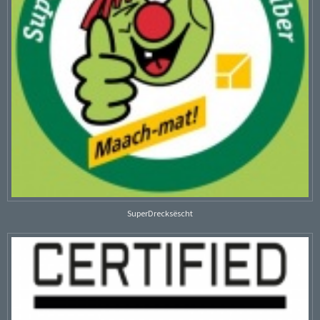
SuperDrecksëscht