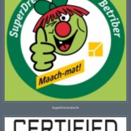
SuperDrecksëscht