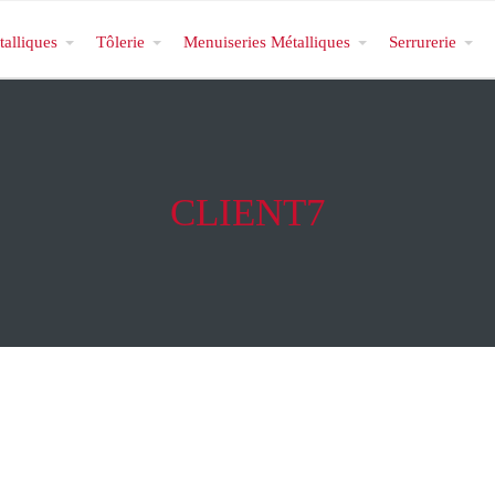
talliques
Tôlerie
Menuiseries Métalliques
Serrurerie
CLIENT7