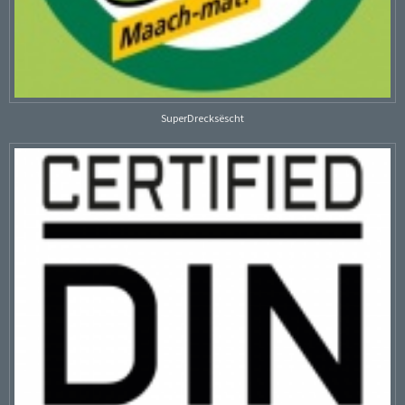
SuperDrecksëscht