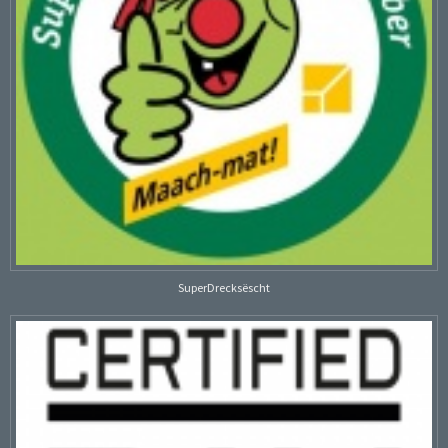
SuperDrecksëscht