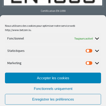
Certification EN 1090
Nous utilisons des cookies pour optimiser notre service web
http://www.betzen.lu.
Follow us on social media
Fonctionnel
Toujours activé
Statistiques
Marketing
Nos dernières réalisations sont sur Facebook et
Instagram
Accepter les cookies
Fonctionnels uniquement
Enregistrer les préférences
© Ferronnerie d'Art Nico Betzen 2026.