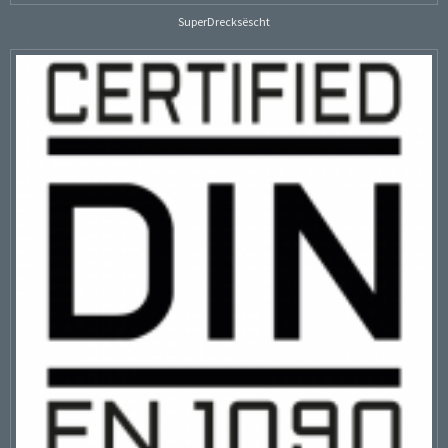
SuperDrecksëscht