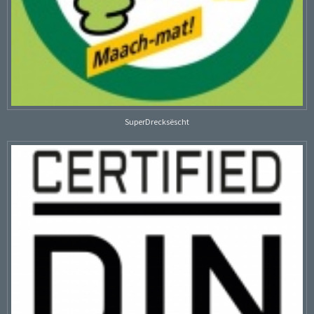
SuperDrecksëscht