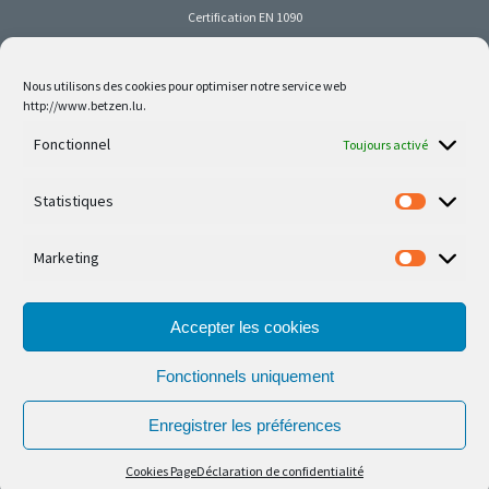
Certification EN 1090
Nous utilisons des cookies pour optimiser notre service web
http://www.betzen.lu.
Follow us on social media
Fonctionnel
Toujours activé
Statistiques
Marketing
Nos dernières réalisations sont sur Facebook et
Instagram
Accepter les cookies
Fonctionnels uniquement
Enregistrer les préférences
© Ferronnerie d'Art Nico Betzen 2026.
Cookies Page
Déclaration de confidentialité