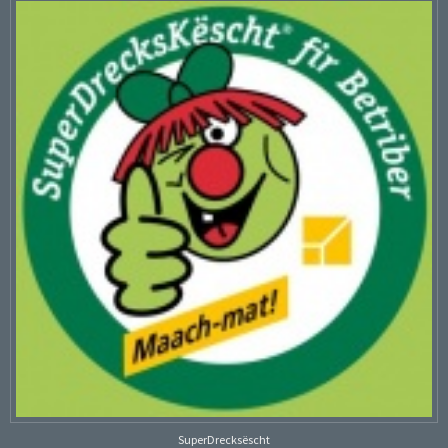
SuperDrecksëscht