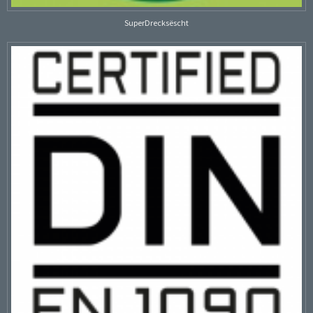
SuperDrecksëscht