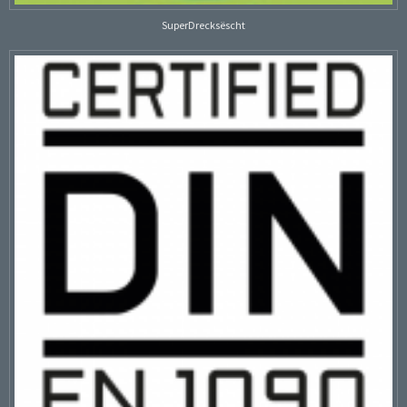
SuperDrecksëscht