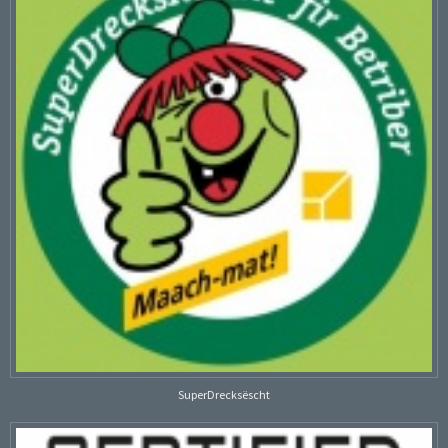
SuperDrecksëscht