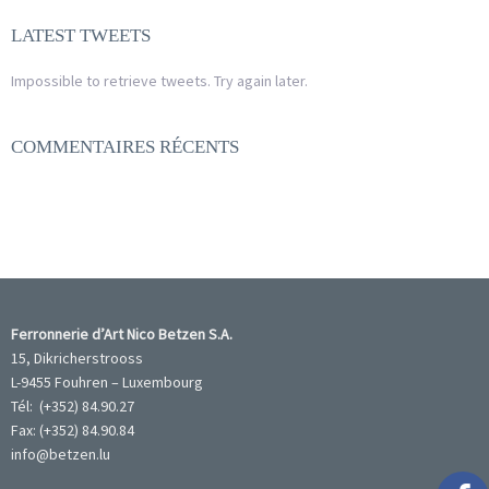
LATEST TWEETS
Impossible to retrieve tweets. Try again later.
COMMENTAIRES RÉCENTS
Ferronnerie d’Art Nico Betzen S.A.
15, Dikricherstrooss
L-9455 Fouhren – Luxembourg
Tél: (+352) 84.90.27
Fax: (+352) 84.90.84
info@betzen.lu