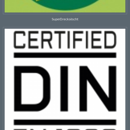
SuperDrecksëscht