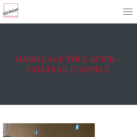
HABILLAGE TÔLE ACIER –
CHÂTEAU D’ASPELT