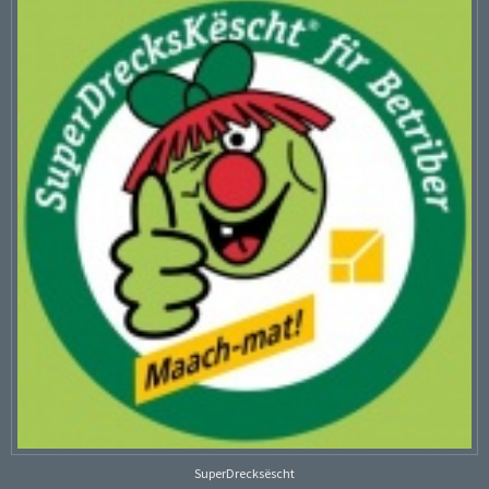
SuperDrecksëscht