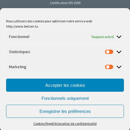
Certification EN 1090
Nous utilisons des cookies pour optimiser notre service web
http://www.betzen.lu.
Follow us on social media
Fonctionnel
Toujours activé
Statistiques
Marketing
Nos dernières réalisations sont sur Facebook et
Instagram
Accepter les cookies
Fonctionnels uniquement
Enregistrer les préférences
© Ferronnerie d'Art Nico Betzen 2026.
Cookies Page
Déclaration de confidentialité