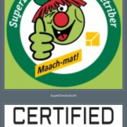
SuperDrecksëscht