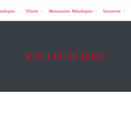
talliques
Tôlerie
Menuiseries Métalliques
Serrurerie
ROULEUSE BIKO