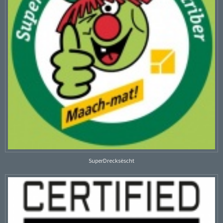
SuperDrecksëscht