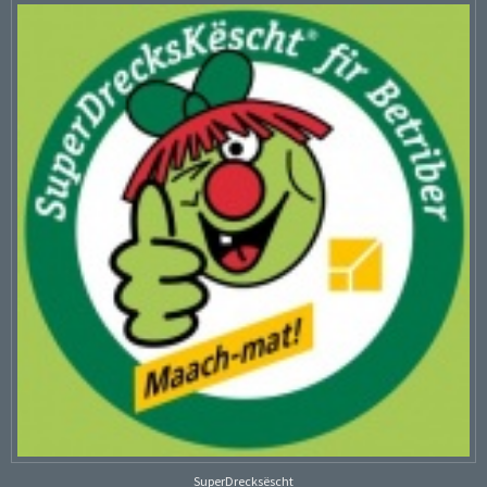
SuperDrecksëscht