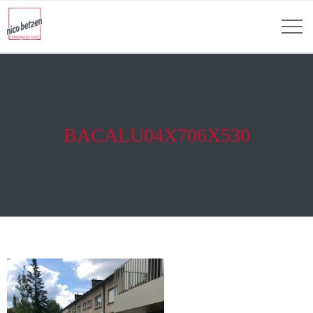
BACALU04X706X530