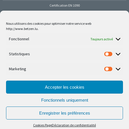
Certification EN 1090
Nous utilisons des cookies pour optimiser notre service web
http://www.betzen.lu.
Follow us on social media
Fonctionnel
Toujours activé
Statistiques
Marketing
Nos dernières réalisations sont sur Facebook et
Instagram
Accepter les cookies
Fonctionnels uniquement
Enregistrer les préférences
© Ferronnerie d'Art Nico Betzen 2026.
Cookies Page
Déclaration de confidentialité