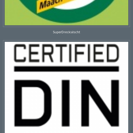
SuperDrecksëscht