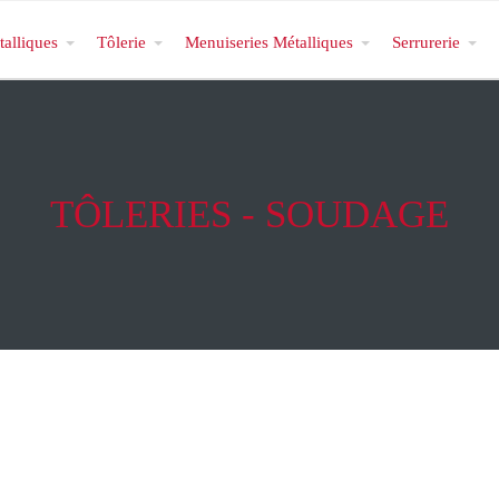
talliques
Tôlerie
Menuiseries Métalliques
Serrurerie
TÔLERIES - SOUDAGE