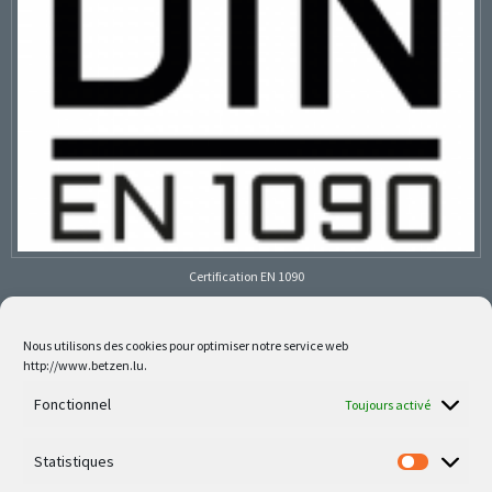
Certification EN 1090
Nous utilisons des cookies pour optimiser notre service web
http://www.betzen.lu.
Follow us on social media
Fonctionnel
Toujours activé
Statistiques