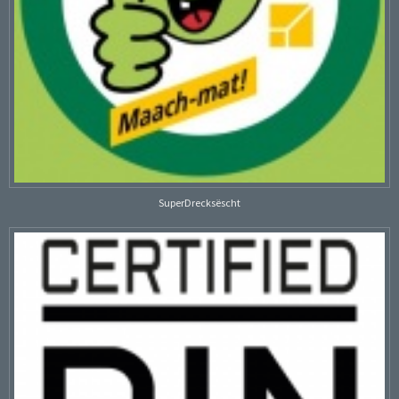
SuperDrecksëscht