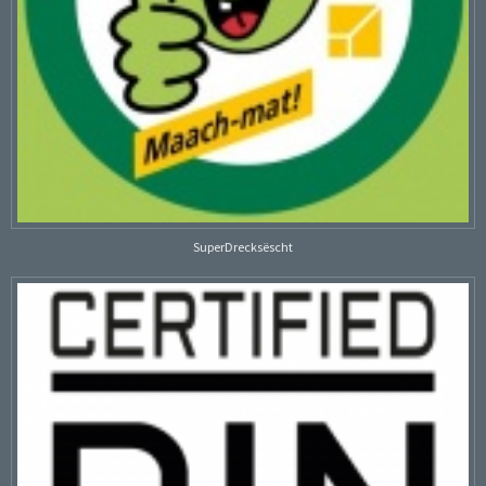
SuperDrecksëscht