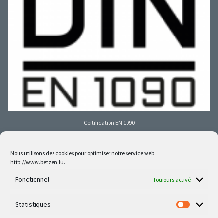
Certification EN 1090
Nous utilisons des cookies pour optimiser notre service web
http://www.betzen.lu.
Follow us on social media
Fonctionnel
Toujours activé
Statistiques