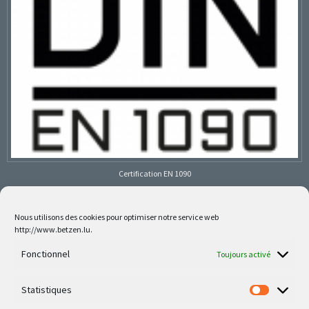
Certification EN 1090
Nous utilisons des cookies pour optimiser notre service web
http://www.betzen.lu.
Follow us on social media
Fonctionnel
Toujours activé
Statistiques