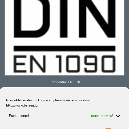
Certification EN 1090
Nous utilisons des cookies pour optimiser notre service web
http://www.betzen.lu.
Follow us on social media
Fonctionnel
Toujours activé