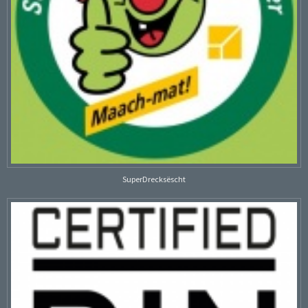
SuperDrecksëscht