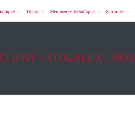
talliques
Tôlerie
Menuiseries Métalliques
Serrurerie
 CLIENT – STUGALUX - RÉS