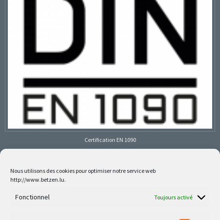
Certification EN 1090
Nous utilisons des cookies pour optimiser notre service web
http://www.betzen.lu.
Follow us on social media
Fonctionnel
Toujours activé