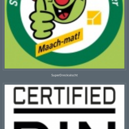
SuperDrecksëscht