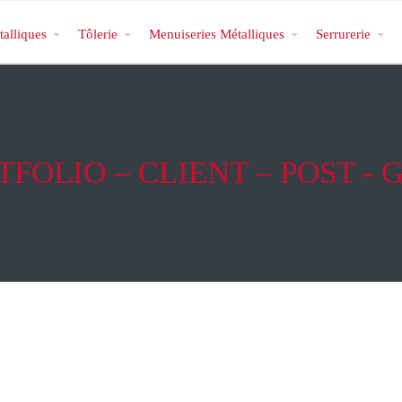
talliques
Tôlerie
Menuiseries Métalliques
Serrurerie
TFOLIO – CLIENT – POST - 