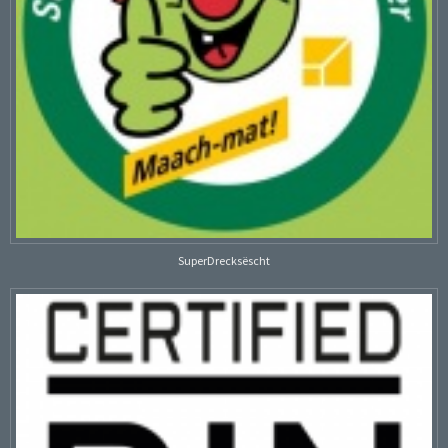
SuperDrecksëscht