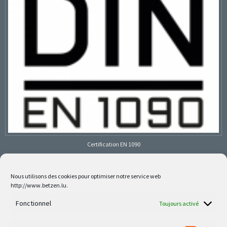
Certification EN 1090
Nous utilisons des cookies pour optimiser notre service web
http://www.betzen.lu.
Follow us on social media
Fonctionnel
Toujours activé