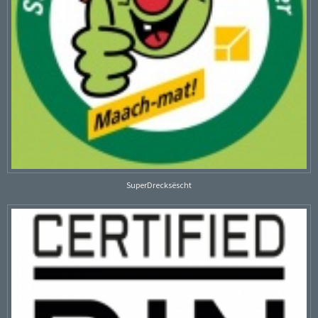
SuperDrecksëscht