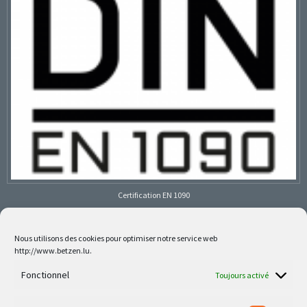
Certification EN 1090
Nous utilisons des cookies pour optimiser notre service web
http://www.betzen.lu.
Follow us on social media
Fonctionnel
Toujours activé