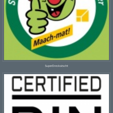
SuperDrecksëscht