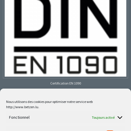
Certification EN 1090
Nous utilisons des cookies pour optimiser notre service web
http://www.betzen.lu.
Follow us on social media
Fonctionnel
Toujours activé