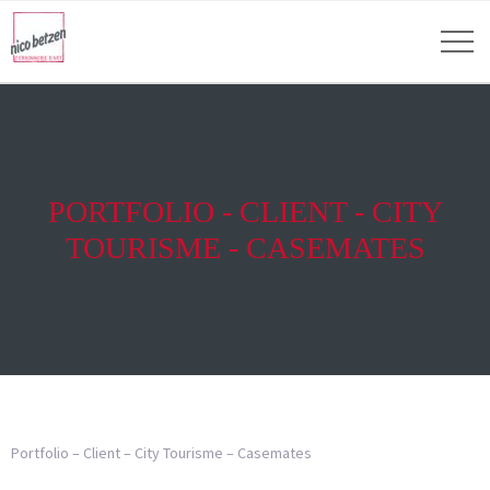
PORTFOLIO - CLIENT - CITY
TOURISME - CASEMATES
Portfolio – Client – City Tourisme – Casemates