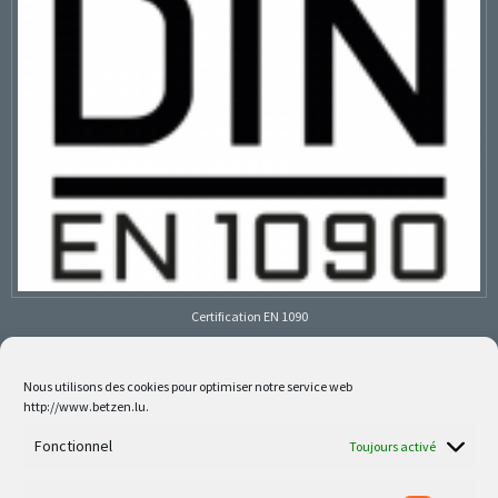
Certification EN 1090
Nous utilisons des cookies pour optimiser notre service web
http://www.betzen.lu.
Follow us on social media
Fonctionnel
Toujours activé