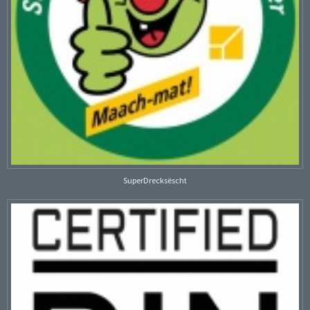
SuperDrecksëscht