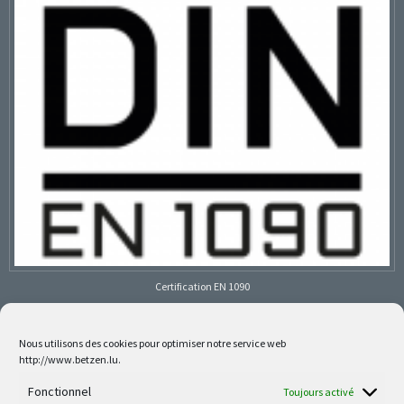
Certification EN 1090
Nous utilisons des cookies pour optimiser notre service web
http://www.betzen.lu.
Follow us on social media
Fonctionnel
Toujours activé