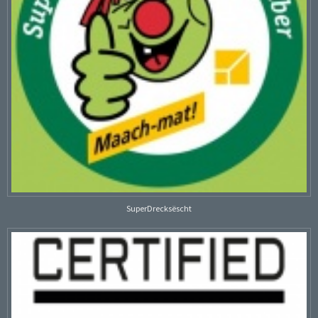
SuperDrecksëscht