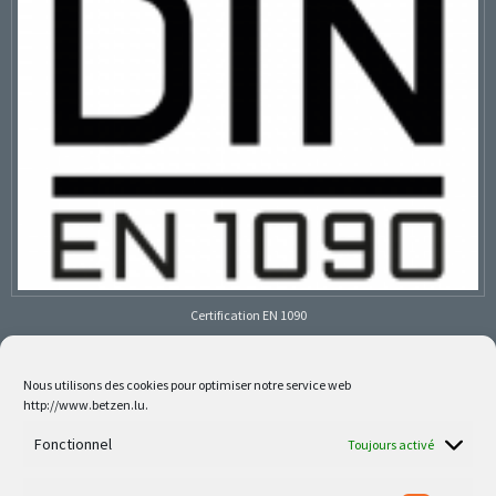
Certification EN 1090
Nous utilisons des cookies pour optimiser notre service web
http://www.betzen.lu.
Follow us on social media
Fonctionnel
Toujours activé