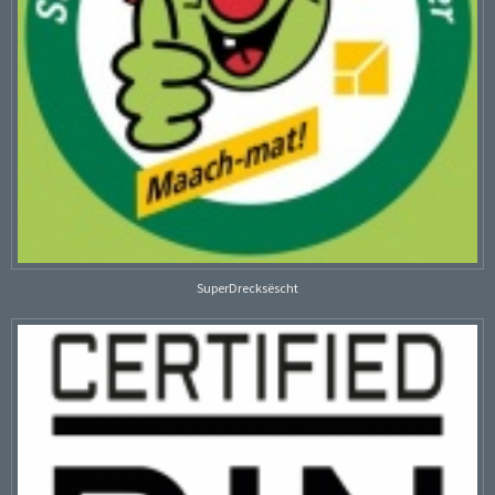
SuperDrecksëscht