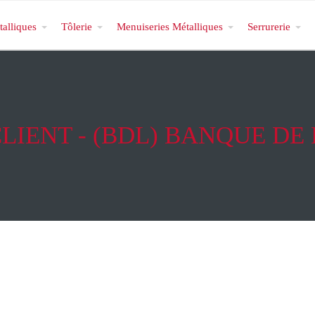
talliques
Tôlerie
Menuiseries Métalliques
Serrurerie
CLIENT - (BDL) BANQUE 