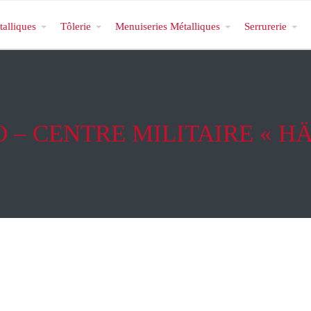
talliques
Tôlerie
Menuiseries Métalliques
Serrurerie
 – CENTRE MILITAIRE « H