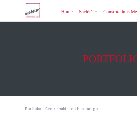
Home
Société
Constructions Mé
PORTFOLIO
Portfolio – Centre militaire « Härebierg »